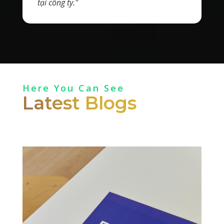
tại công ty."
Here You Can See
Latest Blogs